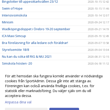
Bingolotter till uppesittarkvällen 23/12
2020-10-15 12:42
Swim of Hope
2020-10-15 11:46
Intensivsimskola
2020-10-14 12:07
Minisim
2020-09-24 12:17
Wadköpingsdoppet i Örebro 19-20 september
2020-09-21 14:19
ICA Maxi Simcup
2020-09-19 12:49
Bra föreläsning för alla ledare och föräldrar!
2020-09-07 13:58
Styrelsemöte 18/8
2020-09-04 13:04
Nu kan du söka till RIG & NIU 2021
2020-08-31 12:15
Simskola hösten -20
2020-06-18 11:12
Vansbrosimningen "home edition" 5/8
2020-06-18 00:25
För att hemsidan ska fungera korrekt använder vi nödvändiga
Välkommen på träning i öppet vatten, varje onsdag hela
2020-06-05 11:45
cookies från SportAdmin. Dessa går inte att stänga av.
sommaren!
Föreningen kan också använda frivilliga cookies, t.ex. för
Om Corona
2020-05-15 10:26
statistik eller marknadsföring. Du väljer själv om du vill
acceptera dessa.
Anpassa dina val
Cookie-
Gå till