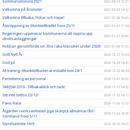
Sommarsimskola 2021
2021-04-16 12:31
Välkomna på årsmöte!
2021-03-03 14:12
Välkomna tillbaka, Fiskar och Hajar!
2021-01-28 10:05
Återöppning av Munktellbadet from 25/1!
2021-01-25 11:54
Regeringen uppmanar kommunerna att öppna upp
2021-01-21 10:00
idrottsanläggningar
Robban genomförde sin 30:e raka klassiker under 2020!
2021-01-08 11:55
Gott Nytt År
2020-12-31 13:24
God Jul
2020-12-24 16:41
All träning i Munktellbadet är inställd tom 24/1
2020-12-22 08:34
Permittering av personal
2020-12-01 10:29
SM/JSM 2019 - Tillbakablick och tack!
2020-11-17 14:32
Sitt inte lottlös 23/12!
2020-11-12 14:17
Panic Race
2020-11-06 12:33
Åtgärder i verksamheten pga skärpta allmänna råd i
2020-11-05 18:59
Sörmland from 5/11
Styrelsemöte 16/9
2020-10-16 14:21