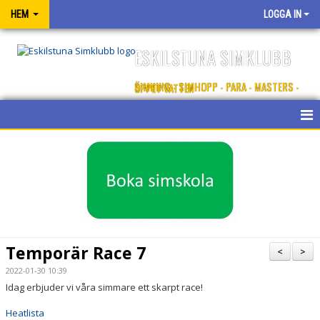
HEM
LOGGA IN
ESKILSTUNA SIMKLUBB
SIMNING - SIMHOPP - PARA - MASTERS - ÖPPET VATTEN
OM ESKILSTUNA SK
KONTAKT
SPONSORER
BLI MEDLEM
Temporär Race 7
<
>
2022-01-30 10:39
Idag erbjuder vi våra simmare ett skarpt race!
Heatlista