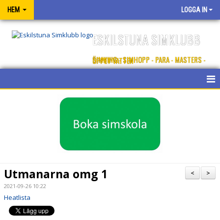
HEM
LOGGA IN
ESKILSTUNA SIMKLUBB
SIMNING - SIMHOPP - PARA - MASTERS - ÖPPET VATTEN
OM ESKILSTUNA SK
KONTAKT
SPONSORER
BLI MEDLEM
Utmanarna omg 1
<
>
2021-09-26 10:22
Heatlista