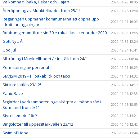
Välkomna tillbaka, Fiskar och Hajar!
2021-01-28 10:05
Återöppning av Munktellbadet from 25/1!
2021-01-25 11:54
Regeringen uppmanar kommunerna att öppna upp
2021-01-21 10:00
idrottsanläggningar
Robban genomförde sin 30:e raka klassiker under 2020!
2021-01-08 11:55
Gott Nytt År
2020-12-31 13:24
God Jul
2020-12-24 16:41
All träning i Munktellbadet är inställd tom 24/1
2020-12-22 08:34
Permittering av personal
2020-12-01 10:29
SM/JSM 2019 - Tillbakablick och tack!
2020-11-17 14:32
Sitt inte lottlös 23/12!
2020-11-12 14:17
Panic Race
2020-11-06 12:33
Åtgärder i verksamheten pga skärpta allmänna råd i
2020-11-05 18:59
Sörmland from 5/11
Styrelsemöte 16/9
2020-10-16 14:21
Bingolotter till uppesittarkvällen 23/12
2020-10-15 12:42
Swim of Hope
2020-10-15 11:46