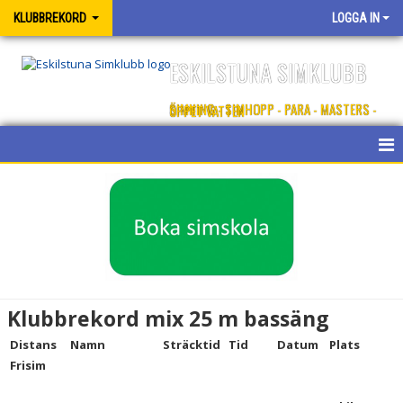
KLUBBREKORD
LOGGA IN
ESKILSTUNA SIMKLUBB
SIMNING - SIMHOPP - PARA - MASTERS - ÖPPET VATTEN
REKORD
REKORD
BASSÄNGREKORD
Klubbrekord mix 25 m bassäng
Distans
Namn
Sträcktid
Tid
Datum
Plats
Frisim