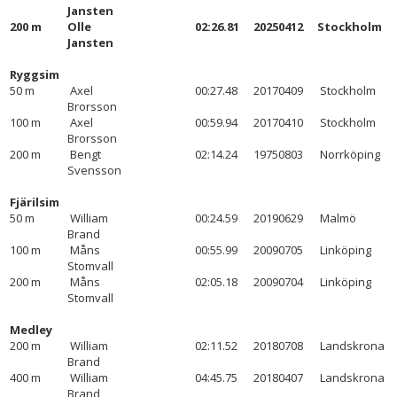
Jansten
200 m
Olle
02:26.81
20250412
Stockholm
Jansten
Ryggsim
50 m
Axel
00:27.48
20170409
Stockholm
Brorsson
100 m
Axel
00:59.94
20170410
Stockholm
Brorsson
200 m
Bengt
02:14.24
19750803
Norrköping
Svensson
Fjärilsim
50 m
William
00:24.59
20190629
Malmö
Brand
100 m
Måns
00:55.99
20090705
Linköping
Stomvall
200 m
Måns
02:05.18
20090704
Linköping
Stomvall
Medley
200 m
William
02:11.52
20180708
Landskrona
Brand
400 m
William
04:45.75
20180407
Landskrona
Brand