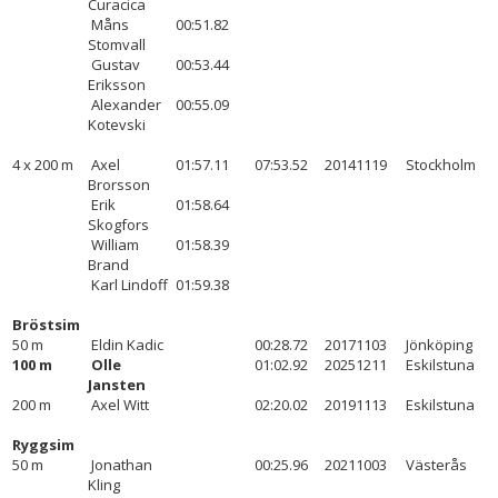
Curacica
Måns
00:51.82
Stomvall
Gustav
00:53.44
Eriksson
Alexander
00:55.09
Kotevski
4 x 200 m
Axel
01:57.11
07:53.52
20141119
Stockholm
Brorsson
Erik
01:58.64
Skogfors
William
01:58.39
Brand
Karl Lindoff
01:59.38
Bröstsim
50 m
Eldin Kadic
00:28.72
20171103
Jönköping
100 m
Olle
01:02.92
20251211
Eskilstuna
Jansten
200 m
Axel Witt
02:20.02
20191113
Eskilstuna
Ryggsim
50 m
Jonathan
00:25.96
20211003
Västerås
Kling