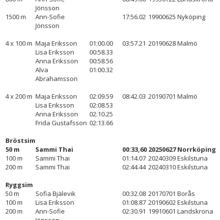
Jönsson
1500 m
Ann-Sofie
17:56.02
19900625
Nyköping
Jönsson
4 x 100 m
Maja Eriksson
01:00.00
03:57.21
20190628
Malmö
Lisa Eriksson
00:58.33
Anna Eriksson
00:58.56
Alva
01:00.32
Abrahamsson
4 x 200 m
Maja Eriksson
02:09.59
08:42.03
20190701
Malmö
Lisa Eriksson
02:08.53
Anna Eriksson
02:10.25
Frida Gustafsson
02:13.66
Bröstsim
50 m
Sammi Thai
00:33,60
20250627
Norrköping
100 m
Sammi Thai
01:14.07
20240309
Eskilstuna
200 m
Sammi Thai
02:44.44
20240310
Eskilstuna
Ryggsim
50 m
Sofia Bjälevik
00:32.08
20170701
Borås
100 m
Lisa Eriksson
01:08.87
20190602
Eskilstuna
200 m
Ann-Sofie
02:30.91
19910601
Landskrona