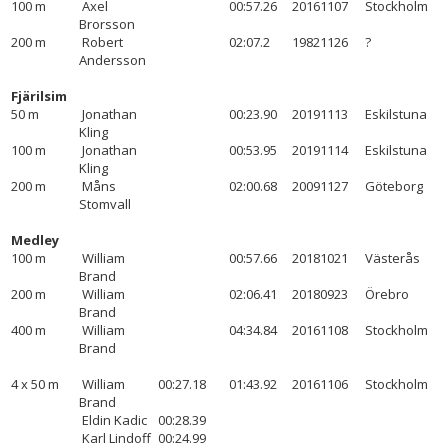
100 m
Axel
00:57.26
20161107
Stockholm
Brorsson
200 m
Robert
02:07.2
19821126
?
Andersson
Fjärilsim
50 m
Jonathan
00:23.90
20191113
Eskilstuna
Kling
100 m
Jonathan
00:53.95
20191114
Eskilstuna
Kling
200 m
Måns
02:00.68
20091127
Göteborg
Stomvall
Medley
100 m
William
00:57.66
20181021
Västerås
Brand
200 m
William
02:06.41
20180923
Örebro
Brand
400 m
William
04:34.84
20161108
Stockholm
Brand
4 x 50 m
William
00:27.18
01:43.92
20161106
Stockholm
Brand
Eldin Kadic
00:28.39
Karl Lindoff
00:24.99