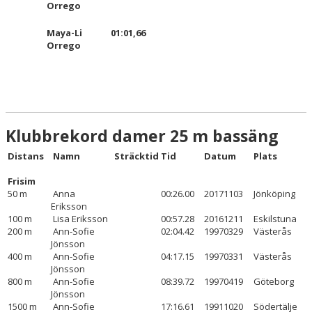
Orrego
Maya-Li
01:01,66
Orrego
Klubbrekord damer 25 m bassäng
Distans
Namn
Sträcktid
Tid
Datum
Plats
Frisim
50 m
Anna
00:26.00
20171103
Jönköping
Eriksson
100 m
Lisa Eriksson
00:57.28
20161211
Eskilstuna
200 m
Ann-Sofie
02:04.42
19970329
Västerås
Jönsson
400 m
Ann-Sofie
04:17.15
19970331
Västerås
Jönsson
800 m
Ann-Sofie
08:39.72
19970419
Göteborg
Jönsson
1500 m
Ann-Sofie
17:16.61
19911020
Södertälje