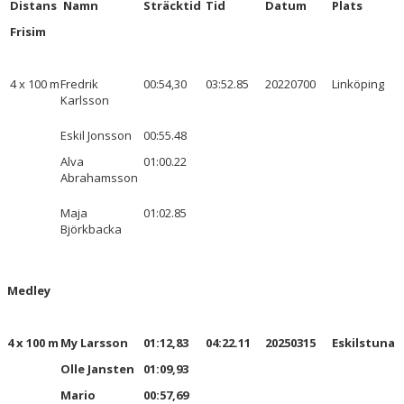
Distans
Namn
Sträcktid
Tid
Datum
Plats
Frisim
4 x 100 m
Fredrik
00:54,30
03:52.85
20220700
Linköping
Karlsson
Eskil Jonsson
00:55.48
Alva
01:00.22
Abrahamsson
Maja
01:02.85
Björkbacka
Medley
4 x 100 m
My Larsson
01:12,83
04:22.11
20250315
Eskilstuna
Olle Jansten
01:09,93
Mario
00:57,69