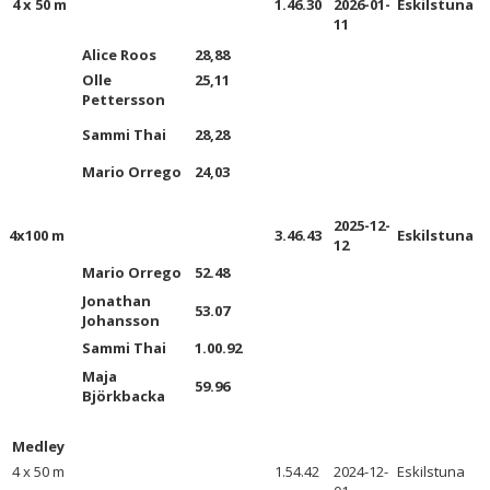
4 x 50 m
1.46.30
2026-01-
Eskilstuna
11
Alice Roos
28,88
Olle
25,11
Pettersson
Sammi Thai
28,28
Mario Orrego
24,03
2025-12-
4x100 m
3.46.43
Eskilstuna
12
Mario Orrego
52.48
Jonathan
53.07
Johansson
Sammi Thai
1.00.92
Maja
59.96
Björkbacka
Medley
4 x 50 m
1.54.42
2024-12-
Eskilstuna