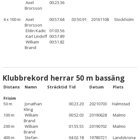
Axel
00:23.36
Brorsson
4 x 100 m
Axel
00:57.64
03:50.91
20161108
Stockholm
Brorsson
Eldin Kadic
01:03.56
Karl Lindoff
00:57.89
William
00:51.82
Brand
Klubbrekord herrar 50 m bassäng
Distans
Namn
Sträcktid
Tid
Datum
Plats
Frisim
50 m
Jonathan
00:23.20
20210703
Halmstad
Kling
100 m
William
00:52.03
20190628
Malmö
Brand
200 m
William
01:55.55
20190702
Malmö
Brand
400 m
Stefan
04:02.18
19780721
Landskrona