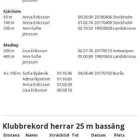
Jönsson
Fjärilsim
50 m
Anna Eriksson
00:28.09
20180406
Stockholm
100 m
Anna Eriksson
01:02.74
20170409
Stockholm
200 m
Ann-Sofie
02:19.50
19920628
Landskrona
Jönsson
Medley
200 m
Lisa Eriksson
02:27.76
20170513
Antwerpen
400 m
Ann-Sofie
05:00.89
19920626
Landskrona
Jönsson
4 x 100 m
Sofia Bjälevik
01:10.46
04:28.48
20170703
Borås
Adina Nyström
01:16.83
Anna Eriksson
01:03.09
Lisa Eriksson
00.58.10
Klubbrekord herrar 25 m bassäng
Distans
Namn
Sträcktid
Tid
Datum
Plats