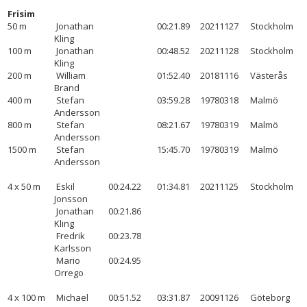
Frisim
50 m
Jonathan
00:21.89
20211127
Stockholm
Kling
100 m
Jonathan
00:48.52
20211128
Stockholm
Kling
200 m
William
01:52.40
20181116
Västerås
Brand
400 m
Stefan
03:59.28
19780318
Malmö
Andersson
800 m
Stefan
08:21.67
19780319
Malmö
Andersson
1500 m
Stefan
15:45.70
19780319
Malmö
Andersson
4 x 50 m
Eskil
00:24.22
01:34.81
20211125
Stockholm
Jonsson
Jonathan
00:21.86
Kling
Fredrik
00:23.78
Karlsson
Mario
00:24.95
Orrego
4 x 100 m
Michael
00:51.52
03:31.87
20091126
Göteborg