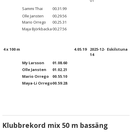
01
Sammi Thai
00.31.99
Olle Jansten
00.29.56
Mario Orrego
00.25.31
Maja Björkbacka
00.27.56
4 x 100 m
4.05.19
2025-12-
Eskilstuna
14
My Larsson
01.08.60
Olle Jansten
01.02.21
Mario Orrego
00.55.10
Maya-Li Orrego
00.59.28
Klubbrekord mix 50 m bassäng