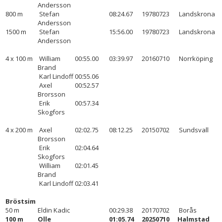
Andersson
800 m
Stefan
08:24.67
19780723
Landskrona
Andersson
1500 m
Stefan
15:56.00
19780723
Landskrona
Andersson
4 x 100 m
William
00:55.00
03:39.97
20160710
Norrköping
Brand
Karl Lindoff
00:55.06
Axel
00:52.57
Brorsson
Erik
00:57.34
Skogfors
4 x 200 m
Axel
02:02.75
08:12.25
20150702
Sundsvall
Brorsson
Erik
02:04.64
Skogfors
William
02:01.45
Brand
Karl Lindoff
02:03.41
Bröstsim
50 m
Eldin Kadic
00:29.38
20170702
Borås
100 m
Olle
01:05.74
20250710
Halmstad