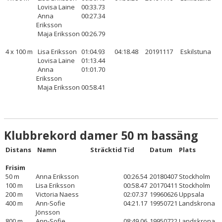
Lovisa Laine
00:33.73
Anna
00:27.34
Eriksson
Maja Eriksson
00:26.79
4 x 100 m
Lisa Eriksson
01:04.93
04:18.48
20191117
Eskilstuna
Lovisa Laine
01:13.44
Anna
01:01.70
Eriksson
Maja Eriksson
00:58.41
Klubbrekord damer 50 m bassäng
Distans
Namn
Sträcktid
Tid
Datum
Plats
Frisim
50 m
Anna Eriksson
00:26.54
20180407
Stockholm
100 m
Lisa Eriksson
00:58.47
20170411
Stockholm
200 m
Victoria Naess
02:07.37
19960626
Uppsala
400 m
Ann-Sofie
04:21.17
19950721
Landskrona
Jönsson
800 m
Ann-Sofie
08:49.06
19950722
Landskrona