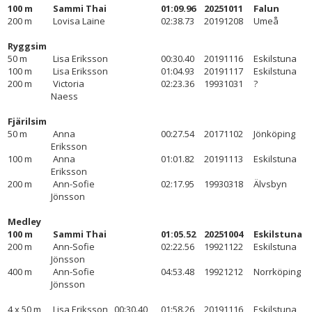
100 m
Sammi Thai
01:09.96
20251011
Falun
200 m
Lovisa Laine
02:38.73
20191208
Umeå
Ryggsim
50 m
Lisa Eriksson
00:30.40
20191116
Eskilstuna
100 m
Lisa Eriksson
01:04.93
20191117
Eskilstuna
200 m
Victoria
02:23.36
19931031
?
Naess
Fjärilsim
50 m
Anna
00:27.54
20171102
Jönköping
Eriksson
100 m
Anna
01:01.82
20191113
Eskilstuna
Eriksson
200 m
Ann-Sofie
02:17.95
19930318
Älvsbyn
Jönsson
Medley
100 m
Sammi Thai
01:05.52
20251004
Eskilstuna
200 m
Ann-Sofie
02:22.56
19921122
Eskilstuna
Jönsson
400 m
Ann-Sofie
04:53.48
19921212
Norrköping
Jönsson
4 x 50 m
Lisa Eriksson
00:30.40
01:58.26
20191116
Eskilstuna