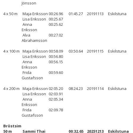
Jönsson
4 x 50 m
Maja Eriksson
00:26.96
01:45.27
20191113
Eskilstuna
Lisa Eriksson
00:25.67
Anna
00:25.62
Eriksson
Alva
00:27.02
Abrahamsson
4 x 100 m
Maja Eriksson
00:58.09
03:50.64
20191115
Eskilstuna
Lisa Eriksson
00:56.80
Anna
00:56.15
Eriksson
Frida
00:59.60
Gustafsson
4 x 200 m
Maja Eriksson
02:05.20
08:24.23
20191114
Eskilstuna
Lisa Eriksson
02:03.91
Anna
02:05.34
Eriksson
Frida
02:09.78
Gustafsson
Bröstsim
50 m
Sammi Thai
00:32.65
20251213
Eskilstuna